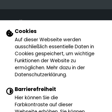
Show larger version
Einstellungen zu Cookies und Barri
Cookies
Auf dieser Webseite werden
ausschließlich essentielle Daten in
Cookies gespeichert, um wichtige
Tränkberg 9
Funktionen der Website zu
89584 Ehingen
ermöglichen. Mehr dazu in der
Datenschutzerklärung.
galerie(@)ehingen.de
Barrierefreiheit
07391-7714375
Hier können Sie die
während der Öffnungszeiten
Farbkontraste auf dieser
07391-503 505
Webseite erhöhen. Sie können